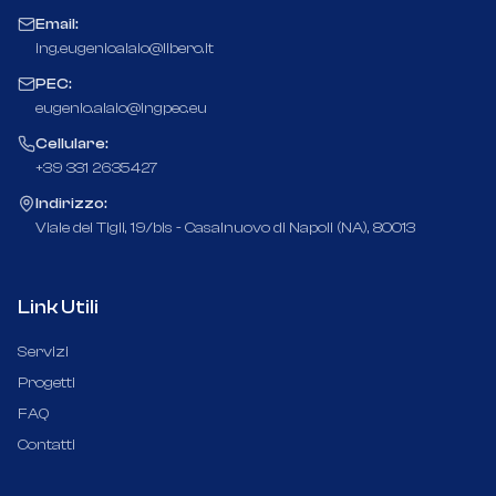
Email:
ing.eugenioalaio@libero.it
PEC:
eugenio.alaio@ingpec.eu
Cellulare:
+39 331 2635427
Indirizzo:
Viale dei Tigli, 19/bis - Casalnuovo di Napoli (NA), 80013
Link Utili
Servizi
Progetti
FAQ
Contatti